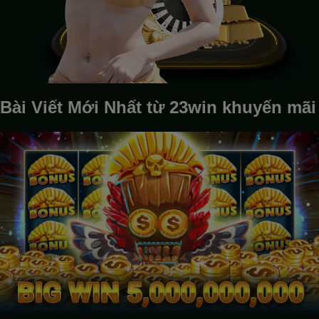
Bài Viết Mới Nhất từ 23win khuyến mãi