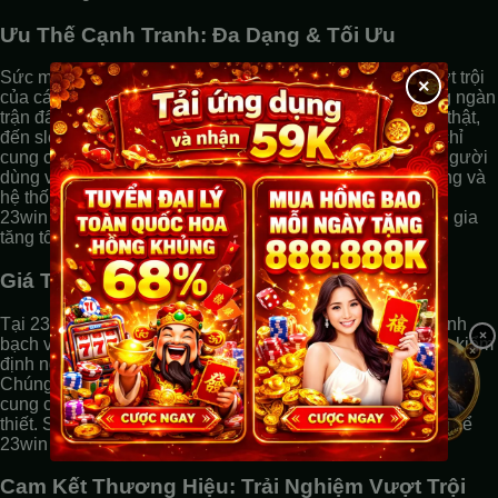
Ưu Thế Cạnh Tranh: Đa Dạng & Tối Ưu
Sức mạnh của 23win khuyến mãi nằm ở sự đa dạng vượt trội
×
của các sản phẩm cá cược, từ cá cược thể thao với hàng ngàn
trận đấu mỗi ngày, sòng bạc trực tuyến với dealer người thật,
đến slot game, bắn cá, đá gà và xổ số. Chúng tôi không chỉ
cung cấp nhiều lựa chọn mà còn tối ưu hóa trải nghiệm người
dùng với giao diện thân thiện, tốc độ tải trang nhanh chóng và
hệ thống thanh toán linh hoạt. Đặc biệt, các chương trình
23win khuyến mãi liên tục được cập nhật, mang lại giá trị gia
tăng tối đa cho người chơi.
Giá Trị Cốt Lõi: Công Bằng & Trách Nhiệm
Tại 23win khuyến mãi, chúng tôi đặt giá trị công bằng, minh
×
bạch và trách nhiệm lên hàng đầu. Mọi trò chơi đều được kiểm
định nghiêm ngặt để đảm bảo tính ngẫu nhiên và công bằng.
Chúng tôi khuyến khích người chơi cá cược có trách nhiệm,
cung cấp các công cụ hỗ trợ tự kiểm soát và tư vấn khi cần
thiết. Sự hài lòng và niềm tin của khách hàng là động lực để
23win không ngừng hoàn thiện và phát triển bền vững.
Cam Kết Thương Hiệu: Trải Nghiệm Vượt Trội