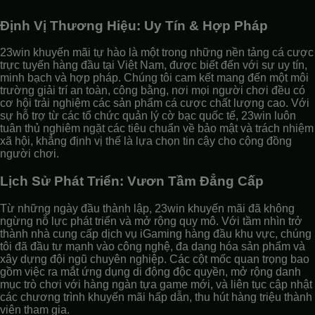
Định Vị Thương Hiệu: Uy Tín & Hợp Pháp
23win khuyến mãi tự hào là một trong những nền tảng cá cược
trực tuyến hàng đầu tại Việt Nam, được biết đến với sự uy tín,
minh bạch và hợp pháp. Chúng tôi cam kết mang đến một môi
trường giải trí an toàn, công bằng, nơi mọi người chơi đều có
cơ hội trải nghiệm các sản phẩm cá cược chất lượng cao. Với
sự hỗ trợ từ các tổ chức quản lý cờ bạc quốc tế, 23win luôn
tuân thủ nghiêm ngặt các tiêu chuẩn về bảo mật và trách nhiệm
xã hội, khẳng định vị thế là lựa chọn tin cậy cho cộng đồng
người chơi.
Lịch Sử Phát Triển: Vươn Tầm Đẳng Cấp
Từ những ngày đầu thành lập, 23win khuyến mãi đã không
ngừng nỗ lực phát triển và mở rộng quy mô. Với tầm nhìn trở
thành nhà cung cấp dịch vụ iGaming hàng đầu khu vực, chúng
tôi đã đầu tư mạnh vào công nghệ, đa dạng hóa sản phẩm và
xây dựng đội ngũ chuyên nghiệp. Các cột mốc quan trọng bao
gồm việc ra mắt ứng dụng di động độc quyền, mở rộng danh
mục trò chơi với hàng ngàn tựa game mới, và liên tục cập nhật
các chương trình khuyến mãi hấp dẫn, thu hút hàng triệu thành
viên tham gia.