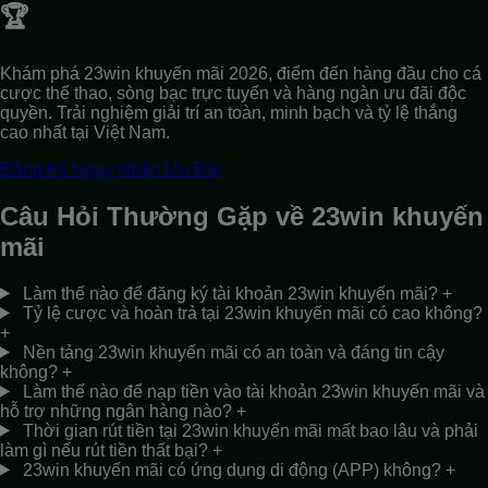
🏆
Khám phá 23win khuyến mãi 2026, điểm đến hàng đầu cho cá
cược thể thao, sòng bạc trực tuyến và hàng ngàn ưu đãi độc
quyền. Trải nghiệm giải trí an toàn, minh bạch và tỷ lệ thắng
cao nhất tại Việt Nam.
Đăng Ký Ngay
Nhận Ưu Đãi
Câu Hỏi Thường Gặp về 23win khuyến
mãi
Làm thế nào để đăng ký tài khoản 23win khuyến mãi?
+
Tỷ lệ cược và hoàn trả tại 23win khuyến mãi có cao không?
+
Nền tảng 23win khuyến mãi có an toàn và đáng tin cậy
không?
+
Làm thế nào để nạp tiền vào tài khoản 23win khuyến mãi và
hỗ trợ những ngân hàng nào?
+
Thời gian rút tiền tại 23win khuyến mãi mất bao lâu và phải
làm gì nếu rút tiền thất bại?
+
23win khuyến mãi có ứng dụng di động (APP) không?
+