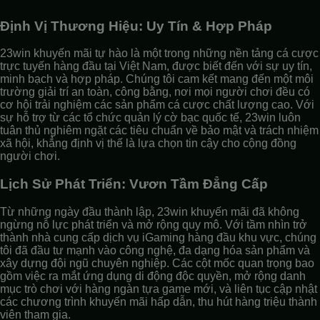
Định Vị Thương Hiệu: Uy Tín & Hợp Pháp
23win khuyến mãi tự hào là một trong những nền tảng cá cược
trực tuyến hàng đầu tại Việt Nam, được biết đến với sự uy tín,
minh bạch và hợp pháp. Chúng tôi cam kết mang đến một môi
trường giải trí an toàn, công bằng, nơi mọi người chơi đều có
cơ hội trải nghiệm các sản phẩm cá cược chất lượng cao. Với
sự hỗ trợ từ các tổ chức quản lý cờ bạc quốc tế, 23win luôn
tuân thủ nghiêm ngặt các tiêu chuẩn về bảo mật và trách nhiệm
xã hội, khẳng định vị thế là lựa chọn tin cậy cho cộng đồng
người chơi.
Lịch Sử Phát Triển: Vươn Tầm Đẳng Cấp
Từ những ngày đầu thành lập, 23win khuyến mãi đã không
ngừng nỗ lực phát triển và mở rộng quy mô. Với tầm nhìn trở
thành nhà cung cấp dịch vụ iGaming hàng đầu khu vực, chúng
tôi đã đầu tư mạnh vào công nghệ, đa dạng hóa sản phẩm và
xây dựng đội ngũ chuyên nghiệp. Các cột mốc quan trọng bao
gồm việc ra mắt ứng dụng di động độc quyền, mở rộng danh
mục trò chơi với hàng ngàn tựa game mới, và liên tục cập nhật
các chương trình khuyến mãi hấp dẫn, thu hút hàng triệu thành
viên tham gia.