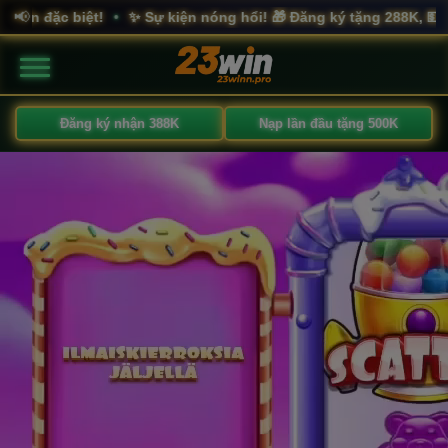
iệt!
✨ Sự kiện nóng hổi! 🎁 Đăng ký tặng 288K, 💵 nạp đầu nh
📢
•
Đăng ký nhận 388K
Nạp lần đầu tặng 500K