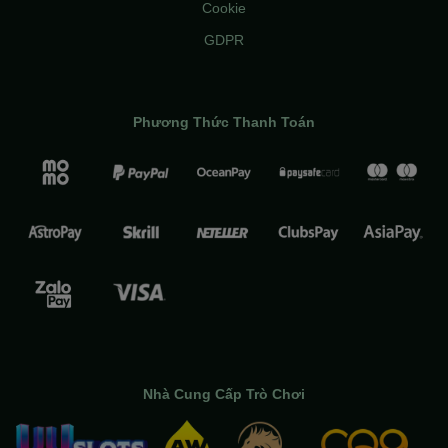
Cookie
GDPR
Phương Thức Thanh Toán
Nhà Cung Cấp Trò Chơi