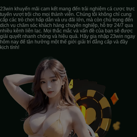
23win khuyến mãi cam kết mang đến trải nghiệm cá cược trực
tuyến vượt trội cho mọi thành viên. Chúng tôi không chỉ cung
cấp các trò chơi hấp dẫn và ưu đãi lớn, mà còn chú trọng đến
dịch vụ chăm sóc khách hàng chuyên nghiệp, hỗ trợ 24/7 qua
nhiều kênh liên lạc. Mọi thắc mắc và vấn đề của bạn sẽ được
giải quyết nhanh chóng và hiệu quả. Hãy gia nhập 23win ngay
hôm nay để tận hưởng một thế giới giải trí đẳng cấp và đầy
kịch tính!