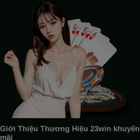
Giới Thiệu Thương Hiệu 23win khuyến
mãi