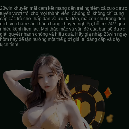
23win khuyến mãi cam kết mang đến trải nghiệm cá cược trực
tuyến vượt trội cho mọi thành viên. Chúng tôi không chỉ cung
cấp các trò chơi hấp dẫn và ưu đãi lớn, mà còn chú trọng đến
dịch vụ chăm sóc khách hàng chuyên nghiệp, hỗ trợ 24/7 qua
nhiều kênh liên lạc. Mọi thắc mắc và vấn đề của bạn sẽ được
giải quyết nhanh chóng và hiệu quả. Hãy gia nhập 23win ngay
hôm nay để tận hưởng một thế giới giải trí đẳng cấp và đầy
kịch tính!