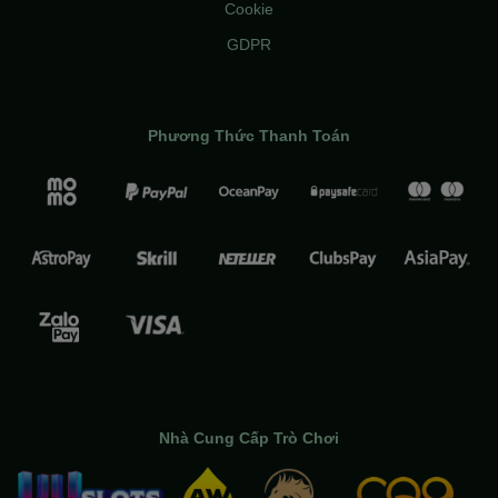
Cookie
GDPR
Phương Thức Thanh Toán
Nhà Cung Cấp Trò Chơi