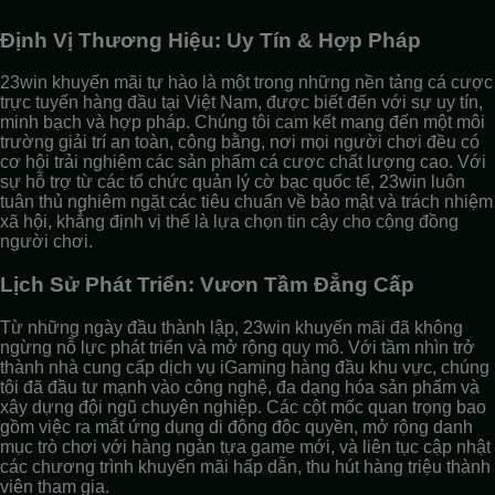
Định Vị Thương Hiệu: Uy Tín & Hợp Pháp
23win khuyến mãi tự hào là một trong những nền tảng cá cược
trực tuyến hàng đầu tại Việt Nam, được biết đến với sự uy tín,
minh bạch và hợp pháp. Chúng tôi cam kết mang đến một môi
trường giải trí an toàn, công bằng, nơi mọi người chơi đều có
cơ hội trải nghiệm các sản phẩm cá cược chất lượng cao. Với
sự hỗ trợ từ các tổ chức quản lý cờ bạc quốc tế, 23win luôn
tuân thủ nghiêm ngặt các tiêu chuẩn về bảo mật và trách nhiệm
xã hội, khẳng định vị thế là lựa chọn tin cậy cho cộng đồng
người chơi.
Lịch Sử Phát Triển: Vươn Tầm Đẳng Cấp
Từ những ngày đầu thành lập, 23win khuyến mãi đã không
ngừng nỗ lực phát triển và mở rộng quy mô. Với tầm nhìn trở
thành nhà cung cấp dịch vụ iGaming hàng đầu khu vực, chúng
tôi đã đầu tư mạnh vào công nghệ, đa dạng hóa sản phẩm và
xây dựng đội ngũ chuyên nghiệp. Các cột mốc quan trọng bao
gồm việc ra mắt ứng dụng di động độc quyền, mở rộng danh
mục trò chơi với hàng ngàn tựa game mới, và liên tục cập nhật
các chương trình khuyến mãi hấp dẫn, thu hút hàng triệu thành
viên tham gia.