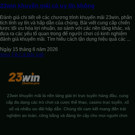
23win khuyến mãi có uy tín không
Đánh giá chi tiết về các chương trình khuyến mãi 23win, phân
tích tính uy tín và hấp dẫn của chúng. Bài viết cung cấp chiến
lược tối ưu hóa lợi nhuận, so sánh với các nền tảng khác, và
đưa ra các yếu tố quan trọng để người chơi có kinh nghiệm
đánh giá khuyến mãi. Tìm hiểu cách tận dụng hiệu quả các ...
Ngày 15 tháng 6 năm 2026
Xem Tất Cả Bài Viết
23win khuyến mãi là nền tảng giải trí trực tuyến hàng đầu, cung
cấp đa dạng các trò chơi cá cược thể thao, casino trực tuyến, xổ
số và nhiều ưu đãi hấp dẫn. Chúng tôi cam kết mang đến trải
nghiệm an toàn, công bằng và đáng tin cậy cho mọi người chơi.