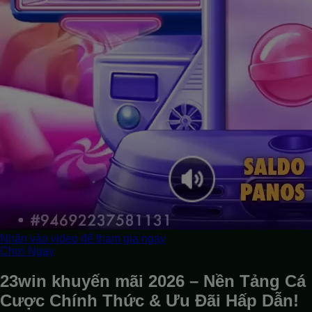
Nhấn vào video để tham gia ngay
Chơi Ngay
23win khuyến mãi 2026 – Nền Tảng Cá
Cược Chính Thức & Ưu Đãi Hấp Dẫn!