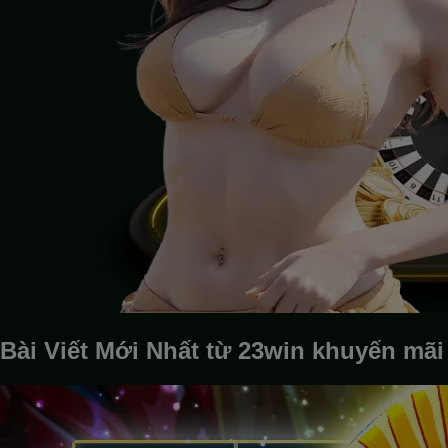
Bài Viết Mới Nhất từ 23win khuyến mãi