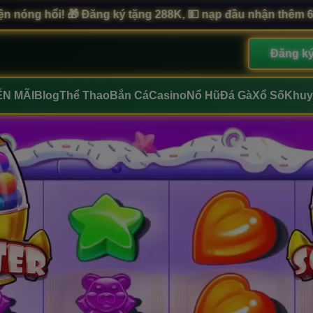
tặng 288K, 💵 nạp đầu nhận thêm 688K, ⭐ tham gia ngay!
Đăng k
N MÃI
Blog
Thể Thao
Bắn Cá
Casino
Nổ Hũ
Đá Gà
Xổ Số
Khuy