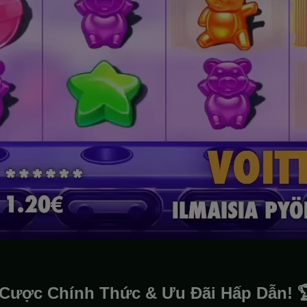
 Cược Chính Thức & Ưu Đãi Hấp Dẫn! 